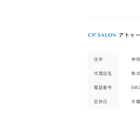
アトゥ
住所
神
代理店名
株
電話番号
046
定休日
木曜