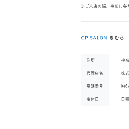
※ご来店の際、事前に各
きむら
住所
神
代理店名
株
電話番号
046
定休日
日曜