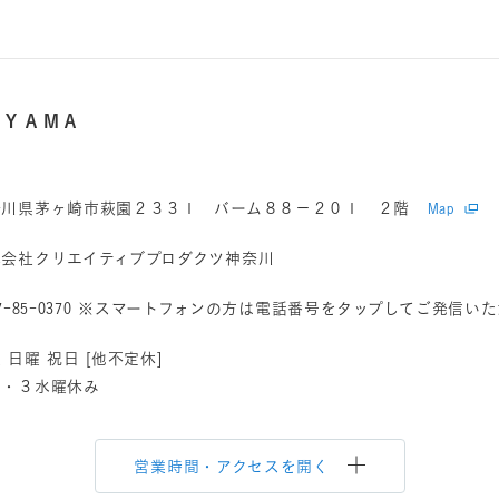
ＡＹＡＭＡ
奈川県茅ヶ崎市萩園２３３１ バーム８８－２０１ ２階
Map
式会社クリエイティブプロダクツ神奈川
7-85-0370
※スマートフォンの方は電話番号をタップしてご発信いた
 日曜 祝日 [他不定休]
１・３水曜休み
営業時間・アクセスを開く