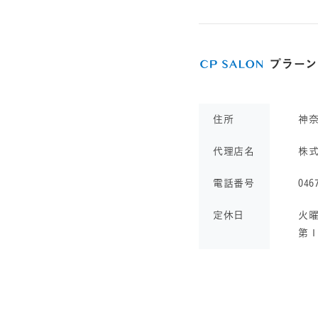
プラーン
住所
神
代理店名
株
電話番号
046
定休日
火曜
第