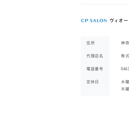
ヴィオー
住所
神
代理店名
株
電話番号
046
定休日
水曜
木