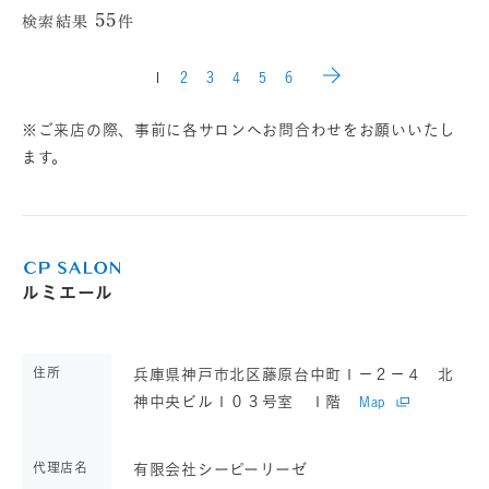
55
検索結果
件
1
2
3
4
5
6
※ご来店の際、事前に各サロンへお問合わせをお願いいたし
ます。
ルミエール
住所
兵庫県神戸市北区藤原台中町１－２－４ 北
神中央ビル１０３号室 １階
Map
代理店名
有限会社シーピーリーゼ