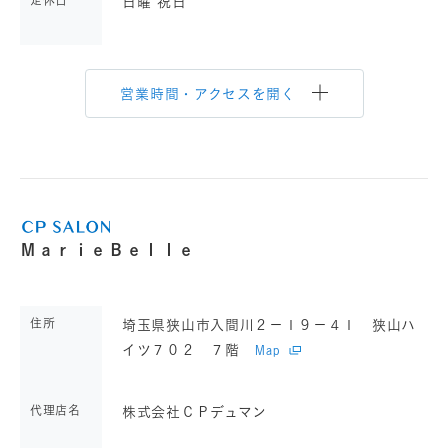
定休日
日曜 祝日
営業時間・アクセスを開く
ＭａｒｉｅＢｅｌｌｅ
住所
埼玉県狭山市入間川２－１９－４１ 狭山ハ
イツ７０２ ７階
Map
代理店名
株式会社ＣＰデュマン