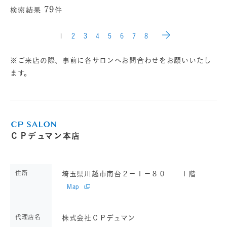
79
検索結果
件
1
2
3
4
5
6
7
8
※ご来店の際、事前に各サロンへお問合わせをお願いいたし
ます。
ＣＰデュマン本店
住所
埼玉県川越市南台２－１－８０ １階
Map
代理店名
株式会社ＣＰデュマン