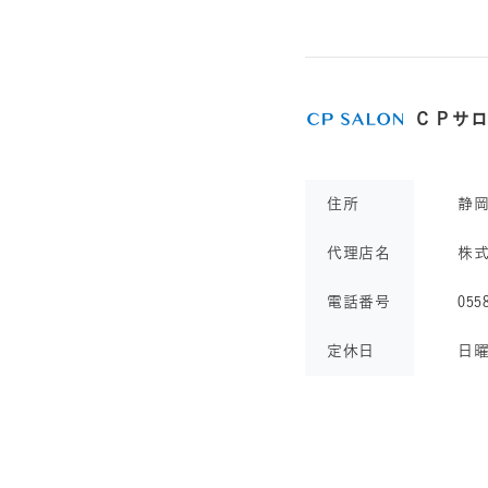
ＣＰサ
住所
静
代理店名
株
電話番号
055
定休日
日曜