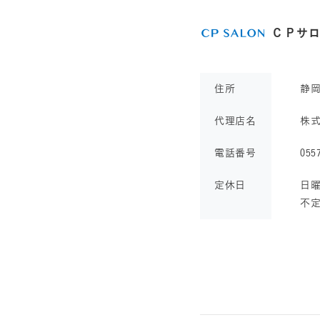
ＣＰサ
住所
静
代理店名
株
電話番号
055
定休日
日曜
不