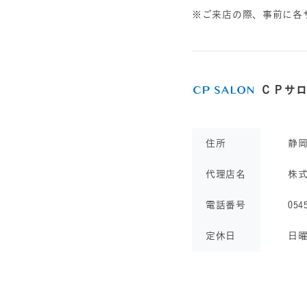
※ご来店の際、事前に各
ＣＰサ
住所
静
代理店名
株
電話番号
054
定休日
日曜