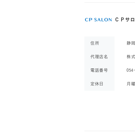
ＣＰサ
住所
静
代理店名
株
電話番号
054
定休日
月曜