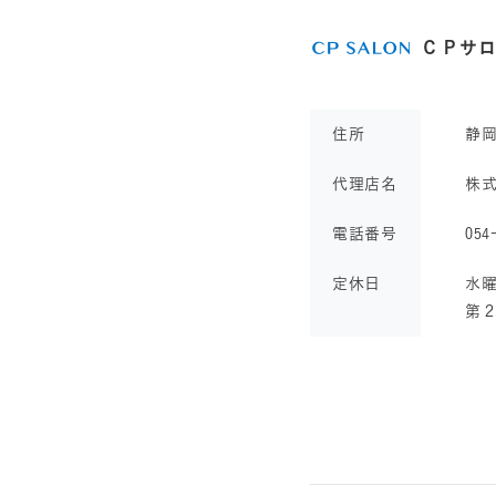
ＣＰサ
住所
静
代理店名
株
電話番号
054
定休日
水曜
第