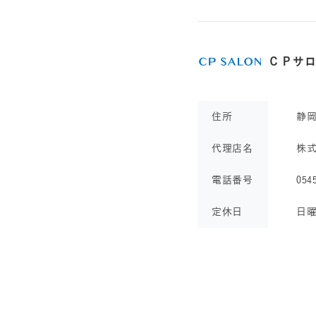
ＣＰサ
住所
静
代理店名
株
電話番号
054
定休日
日曜