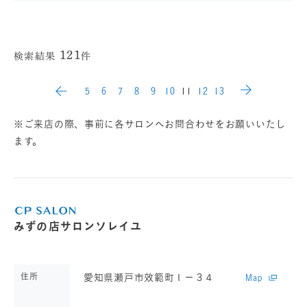
121
検索結果
件
5
6
7
8
9
10
11
12
13
※ご来店の際、事前に各サロンへお問合わせをお願いいたし
ます。
みずの店サロンソレイユ
住所
愛知県瀬戸市效範町１－３４
Map