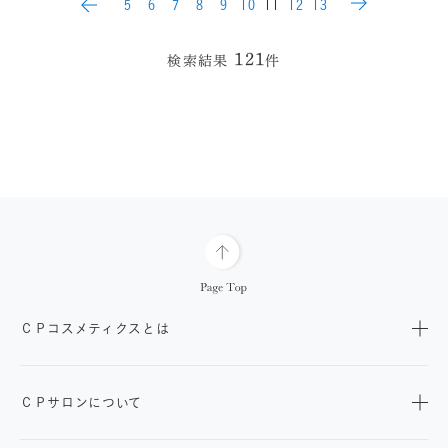
5
6
7
8
9
10
11
12
13
121
検索結果
件
ＣＰコスメティクスとは
ＣＰサロンについて